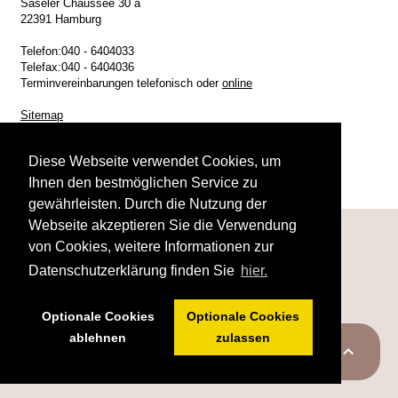
Saseler Chaussee 30 a
22391 Hamburg
Telefon:
040 - 6404033
Telefax:
040 - 6404036
Terminvereinbarungen telefonisch oder
online
Sitemap
Impressum
Anfahrt
Diese Webseite verwendet Cookies, um
Datenschutz
Ihnen den bestmöglichen Service zu
Illustration Dick Bruna © copyright Mercis bv, 2008
gewährleisten. Durch die Nutzung der
Webseite akzeptieren Sie die Verwendung
von Cookies, weitere Informationen zur
Datenschutzerklärung finden Sie
hier.
Optionale Cookies
Optionale Cookies
ablehnen
zulassen